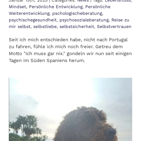
Januar 15th, 2025
|
Categories:
News
|
Tags:
Lebensfluss
,
Mindset
,
Persönliche Entwicklung
,
Persönliche
Weiterentwicklung
,
pschologischeberatung
,
psychischegesundheit
,
psychosozialeberatung
,
Reise zu
mir selbst
,
selbstliebe
,
selbstsicherheit
,
Selbstvertrauen
Seit ich mich entschieden habe, nicht nach Portugal
zu fahren, fühle ich mich noch freier. Getreu dem
Motto "Ich muss gar nix." gondeln wir nun seit einigen
Tagen im Süden Spaniens herum.