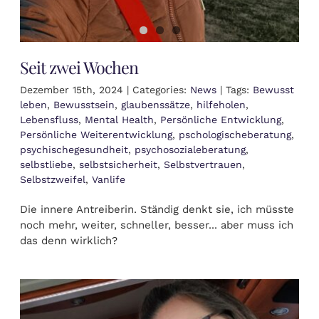
Seit zwei Wochen
Dezember 15th, 2024
|
Categories:
News
|
Tags:
Bewusst
leben
,
Bewusstsein
,
glaubenssätze
,
hilfeholen
,
Lebensfluss
,
Mental Health
,
Persönliche Entwicklung
,
Persönliche Weiterentwicklung
,
pschologischeberatung
,
psychischegesundheit
,
psychosozialeberatung
,
selbstliebe
,
selbstsicherheit
,
Selbstvertrauen
,
Selbstzweifel
,
Vanlife
Die innere Antreiberin. Ständig denkt sie, ich müsste
noch mehr, weiter, schneller, besser... aber muss ich
das denn wirklich?