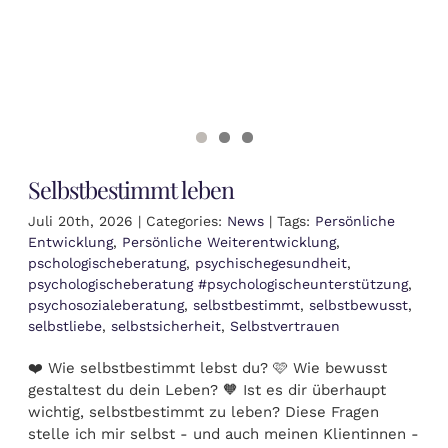
Selbstbestimmt leben
Juli 20th, 2026
|
Categories:
News
|
Tags:
Persönliche
Entwicklung
,
Persönliche Weiterentwicklung
,
pschologischeberatung
,
psychischegesundheit
,
psychologischeberatung #psychologischeunterstützung
,
psychosozialeberatung
,
selbstbestimmt
,
selbstbewusst
,
selbstliebe
,
selbstsicherheit
,
Selbstvertrauen
❤️ Wie selbstbestimmt lebst du? 🩷 Wie bewusst
gestaltest du dein Leben? 🧡 Ist es dir überhaupt
wichtig, selbstbestimmt zu leben? Diese Fragen
stelle ich mir selbst - und auch meinen Klientinnen -