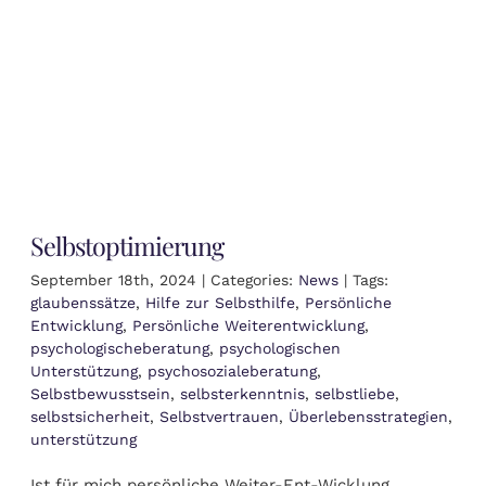
Selbstoptimierung
September 18th, 2024
|
Categories:
News
|
Tags:
glaubenssätze
,
Hilfe zur Selbsthilfe
,
Persönliche
Entwicklung
,
Persönliche Weiterentwicklung
,
psychologischeberatung
,
psychologischen
Unterstützung
,
psychosozialeberatung
,
Selbstbewusstsein
,
selbsterkenntnis
,
selbstliebe
,
selbstsicherheit
,
Selbstvertrauen
,
Überlebensstrategien
,
unterstützung
Ist für mich persönliche Weiter-Ent-Wicklung