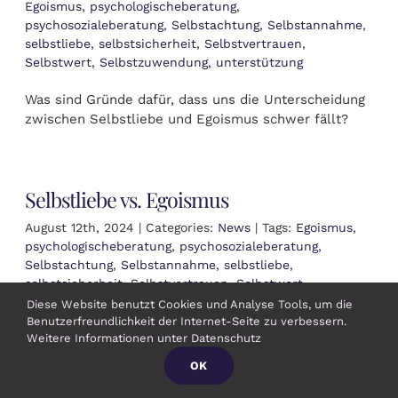
Egoismus
,
psychologischeberatung
,
psychosozialeberatung
,
Selbstachtung
,
Selbstannahme
,
selbstliebe
,
selbstsicherheit
,
Selbstvertrauen
,
Selbstwert
,
Selbstzuwendung
,
unterstützung
Was sind Gründe dafür, dass uns die Unterscheidung
zwischen Selbstliebe und Egoismus schwer fällt?
Selbstliebe vs. Egoismus
August 12th, 2024
|
Categories:
News
|
Tags:
Egoismus
,
psychologischeberatung
,
psychosozialeberatung
,
Selbstachtung
,
Selbstannahme
,
selbstliebe
,
selbstsicherheit
,
Selbstvertrauen
,
Selbstwert
,
Selbstzuwendung
,
unterstützung
Diese Website benutzt Cookies und Analyse Tools, um die
Benutzerfreundlichkeit der Internet-Seite zu verbessern.
Weitere Informationen unter Datenschutz
Was bedeutet für dich Selbstliebe und was
Egoismus? Was hindert dich daran dir gegenüber
OK
Selbstliebe zu empfinden?